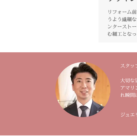
リフォーム前
うよう繊細な
ンターストー
む細工となっ
スタッ
大切な
アマリ
れ瞬間
ジュエ