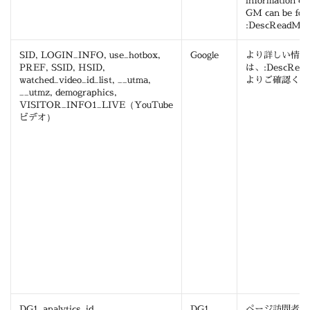
information co
GM can be foun
:DescReadMor
SID, LOGIN_INFO, use_hotbox,
Google
より詳しい情報
PREF, SSID, HSID,
は、:DescRead
watched_video_id_list, __utma,
よりご確認くだ
__utmz, demographics,
VISITOR_INFO1_LIVE（YouTube
ビデオ）
DG1_analytics_id
DG1
ページ訪問者を