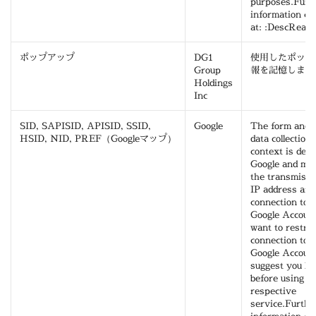
purposes.Furt
information ca
at: :DescRead
ポップアップ
DG1
使用したポップ
Group
報を記憶します
Holdings
Inc
SID, SAPISID, APISID, SSID,
Google
The form and e
HSID, NID, PREF（Googleマップ）
data collection 
context is det
Google and may
the transmissi
IP address and
connection to t
Google Account
want to restric
connection to 
Google Accoun
suggest you log
before using t
respective
service.Furthe