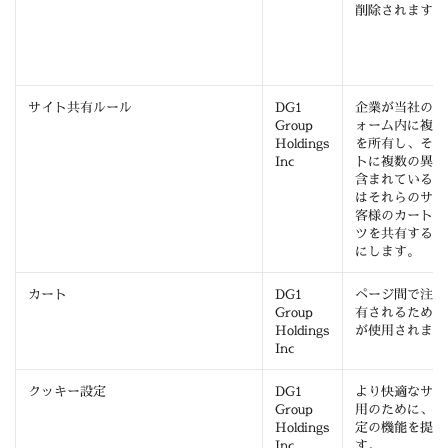
削除されます。
サイト共有ルール
DG1
企業が当社のプ
Group
ォーム内に複数
Holdings
を所有し、それ
Inc
トに複数の異な
含まれている場
はそれらのサイ
客様のカートの
ツを共有するこ
にします。
カート
DG1
ページ間で注文
Group
有されるために
Holdings
が使用されます
Inc
クッキー設定
DG1
より快適なサー
Group
用のために、ク
Holdings
定の機能を提供
Inc
す。